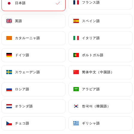
フランス語
フランス語
日本語
日本語
メニュー
JA
英語
英語
スペイン語
スペイン語
カタルーニャ語
カタルーニャ語
イタリア語
イタリア語
/
ホーム
連絡先
ドイツ語
ドイツ語
ポルトガル語
ポルトガル語
連絡先
スウェーデン語
スウェーデン語
简体中文（中国語）
简体中文（中国語）
ロシア語
ロシア語
アラビア語
アラビア語
オランダ語
オランダ語
한국어（韓国語）
한국어（韓国語）
Le King
チェコ語
チェコ語
ギリシャ語
ギリシャ語